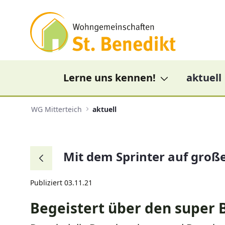
Navigation
Mit dem Sprinter auf große F
Zum Inhalt springen
Lerne uns kennen!
aktuell
WG Mitterteich
aktuell
Mit dem Sprinter auf große
Zurück
Publiziert 03.11.21
Begeistert über den super 