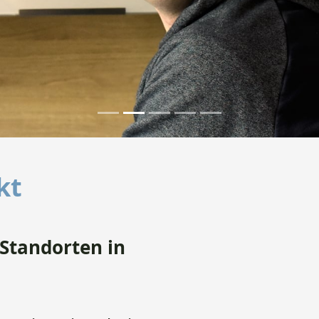
Focus first slide
Focus second slide
Focus third slide
Focus fourth slide
Focus fifth slide
kt
r Standorten in