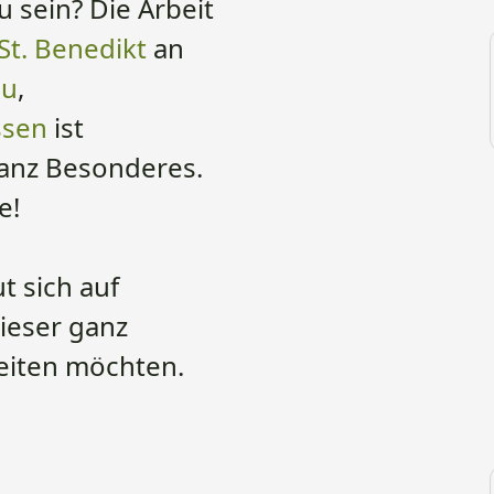
u sein? Die Arbeit
t. Benedikt
an
au
,
ssen
ist
ganz Besonderes.
e!
t sich auf
dieser ganz
eiten möchten.