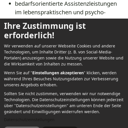
bedarfsorientierte Assis­tenzleistungen
im lebenspraktischen und psycho­
sozialen Lebensbereich,
Ihre Zustimmung ist
​​​​​​​sozialpädagogische Anleitung und
erforderlich!
Förderung.
Wir verwenden auf unserer Webseite Cookies und andere
Technologien, um Inhalte Dritter (z. B. von Social-Media-
Portalen) anzuzeigen sowie die Nutzung unserer Website und
die Wirksamkeit von Inhalten zu messen.
Wenn Sie auf "
Einstellungen akzeptieren
" klicken, werden
während Ihres Besuches Nutzungsdaten zur Verbesserung
Home
Über uns
Wohngemeinschaften
unseres Angebots erhoben.
Datenschutz
Impressum
WIKO KJF
WIKO StB
Sollten Sie nicht zustimmen, verwenden wir nur notwendige
Anmelden
Technologien.
Die Datenschutzeinstellungen können jederzeit
über "Datenschutzeinstellungen" am unteren Ende der Seite
geändert und Einwilligungen widerrufen werden.
Datenschutzeinstellungen